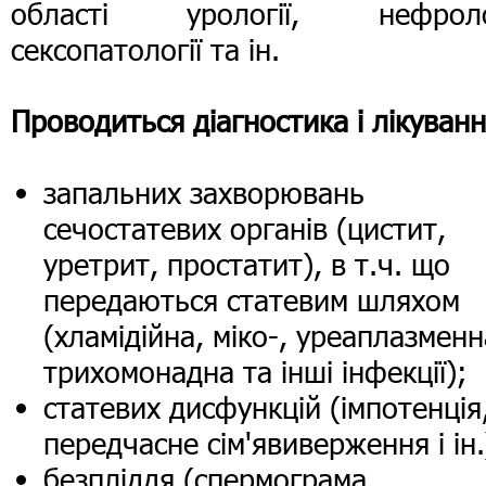
області урології, нефролог
сексопатології та ін.
Проводиться діагностика і лікуванн
запальних захворювань
сечостатевих органів (цистит,
уретрит, простатит), в т.ч. що
передаються статевим шляхом
(хламідійна, міко-, уреаплазменн
трихомонадна та інші інфекції);
статевих дисфункцій (імпотенція
передчасне сім'явиверження і ін.
безпліддя (спермограма,