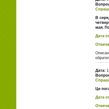
Вопрос
Спраш
В сере
четвер
мая. П
Дата о
Отвеча
Описан
обрати
Дата:
1
Вопрос
Спраш
Це пог
Дата о
Отвеча