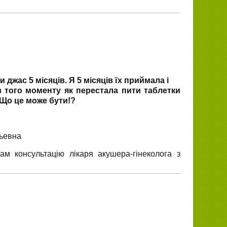
 джас 5 місяців. Я 5 місяців їх приймала і
з того моменту як перестала пити таблетки
. Що це може бути!?
рьевна
 консультацію лікаря акушера-гінеколога з