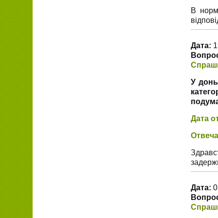
В норм
відпові
Дата:
1
Вопрос
Спраш
У донь
катего
подума
Дата о
Отвеча
Здравс
задерж
Дата:
0
Вопрос
Спраш