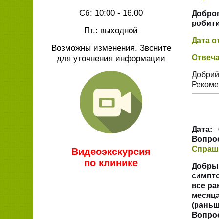
Сб: 10:00 - 16.00
Доброг
робити
Пт.: выходной
Дата о
Возможны изменения. Звоните
для уточнения информации
Отвеча
Добрий 
Рекомен
Дата:
0
Вопрос
Спраш
Видеоэкскурсия
по клинике
Добрый
симпто
все ра
месяца
(раньш
Вопрос