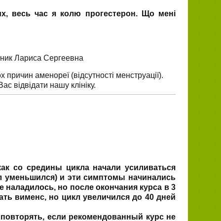
их, весь час я колю прогестерон. Що мені
тник Лариса Сергеевна
х причин аменореї (відсутності менструації).
с відвідати нашу клініку.
 как со средины цикла начали усиливаться
л уменьшился) и эти симптомы начинались
 наладилось, но после окончания курса в 3
ть вименс, но цикл увеличился до 40 дней
 повторять, если рекомендованный курс не