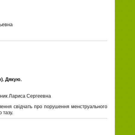
рьевна
). Дякую.
тник Лариса Сергеевна
ділення свідчать про порушення менструального
 тазу.