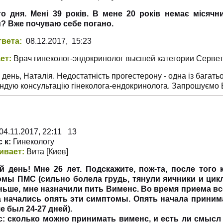
о дня. Мені 39 років. В мене 20 років немає місячн
? Вже почуваю себе погано.
твета:
08.12.2017, 15:23
ет:
Врач гинеколог-эндокринолог высшей категории Серве
день, Наталія. Недостатність прогестерону - одна із багатьо
дую консультацію гінеколога-ендокринолога. Запрошуємо Ва
4.11.2017, 22:11 13
 к:
Гинекологу
ивает:
Вита
[Киев
]
 день! Мне 26 лет. Подскажите, пож-та, после того
мы ПМС (сильно болела грудь, тянули яичники и цик
ньше, мне назначили пить Вименс. Во время приема все
 начались опять эти симптомы. Опять начала принима
е был 24-27 дней).
: сколько можно принимать вименс, и есть ли смысл