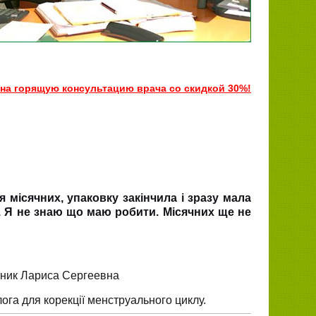
на горящую консультацию врача со скидкой 30%!
 місячних, упаковку закінчила і зразу мала
в. Я не знаю що маю робити. Місячних ще не
тник Лариса Сергеевна
ога для корекції менструального циклу.