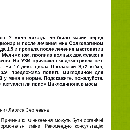
ла. У меня никогда не было мазни перед
ционар и после лечения мне Солковагином
да 1,5 и пропала после лечения мастопатии
ю Мулименом, пропила полных два флакона
зня. На УЗИ признаков эндометриоза нет.
 На 17 день цикла Пролактин 9,72 нг/мл,
Врач предложила попить Циклодинон для
й у меня в норме. Подскажите, пожалуйста,
и актуален ли прием Циклодинона в моем
тник Лариса Сергеевна
 Причини їх виникнення можуть бути органічні
і гормональні зміни. Рекомендую консультацію