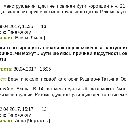
і менструальний цикл не повинен бути коротший ніж 21 
дає діагнозу порушення менструального циклу. Рекомендую 
9.04.2017, 11:35 13
 к:
Гинекологу
ивает:
Елена
[Львов
]
ки в чотирнацять почалися перші місячні, а наступних
рично. Чи можуть бути ще якісь причини відсутності, о
ти.
твета:
30.04.2017, 13:05
ет:
Врач гинеколог первой категории Кушнирук Татьяна Ю
твуйте, Елена. В 14 лет менструальный цикл может быт
ки менструации. Рекомендую консультацию детского гинекол
2.04.2017, 15:17 13
 к:
Гинекологу
ивает:
Анна
[Черкассы
]