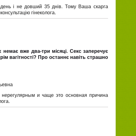
день і не довший 35 днів. Тому Ваша скарга
консультацію гінеколога.
 немає вже два-три місяці. Секс заперечує
крім вагітності? Про останнє навіть страшно
рьевна
ь нерегулярным и чаще это основная причина
ога.