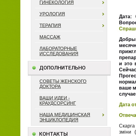
ГИНЕКОЛОГИЯ
УРОЛОГИЯ
Дата:
0
Вопрос
ТЕРАПИЯ
Спраш
МАССАЖ
Добры
месячн
ЛАБОРАТОРНЫЕ
прижгл
ИССЛЕДОВАНИЯ
препар
и это 
ДОПОЛНИТЕЛЬНО
Сейчас
Проге
СОВЕТЫ ЖЕНСКОГО
нормал
ДОКТОРА
ваше м
случае
ВАШИ ИДЕИ -
КРАУДСОРСИНГ
Дата о
НАША МЕДИЦИНСКАЯ
Отвеча
ЭНЦИКЛОПЕДИЯ
Скарга
зміни 
КОНТАКТЫ