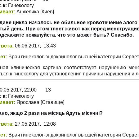
 к:
Гинекологу
ивает:
Анжелика
[Киев
]
дине цикла началось не обильное кровотечение алого
тый день. При этом тянет живот как перед менструацие
одскажите пожалуйста, что это может быть? Спасибо.
твета:
06.06.2017, 13:43
ет:
Врач гинеколог-эндокринолог высшей категории Серве
ная клиническая картина соответствует нарушению менс
ться к гинекологу для установления причины нарушения и л
0.05.2017, 22:00 13
 к:
Гинекологу
ивает:
Ярослава
[Ставище
]
ано, якщо 2 рази на місяць йдуть місячні?
твета:
27.05.2017, 12:08
ет:
Врач гинеколог-эндокринолог высшей категории Серве