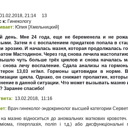
1.02.2018, 21:14 13
 к:
Гинекологу
ивает:
Юлия
[Хмельницкий
]
й день. Мне 24 года, еще не беременела и не рожа
ыми. Затем я с воспалением придатков попала в ста
и эрозию. И началась мазня, которая продолжалась го
атом Мастодинон. Через год снова лечила мастопати
вышло чуть больше трёх циклов и снова началась ма
 снова лечу воспаление. Сдала анализы на гормоны.
стерон 13,03 нг/мл. Гормоны щитовидки в норме. 
изации цикла. Однако, он снижает пролактин, которы
нение в данной ситуации. Что может вызывать мазню 
? Заранее спасибо!
твета:
13.02.2018, 11:16
ет:
Врач гинеколог-эндокринолог высшей категории Серве
 на мазню відноситься до аномальних маткових кровотеч.
(міома, гіперплазія, поліп і т.д.) або дисфункціональн