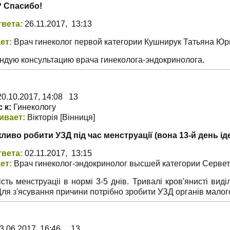
 Спасибо!
твета:
26.11.2017, 13:13
ет:
Врач гинеколог первой категории Кушнирук Татьяна Ю
ндую консультацию врача гинеколога-эндокринолога.
0.10.2017, 14:08 13
 к:
Гинекологу
ивает:
Вікторія
[Вінниця
]
ливо робити УЗД під час менструації (вона 13-й день іде
твета:
02.11.2017, 13:15
ет:
Врач гинеколог-эндокринолог высшей категории Серве
сть менструаціі в нормі 3-5 днів. Тривалі кров'янисті ви
Для з'ясування причини потрібно зробити УЗД органів малого
3.06.2017, 16:46 13