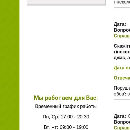
гінекол
Дата:
1
Вопрос
Спраш
Скажіт
гінеко
джас, а
Дата о
Отвеча
Поруше
обов'яз
Мы работаем для Вас:
Временный график работы
Пн, Ср: 17:00 - 20:30
Дата:
0
Вопрос
Вт, Чт: 09:00 - 19:00
Спраш