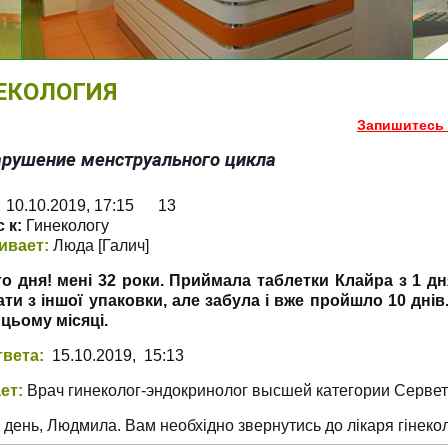
ЕКОЛОГИЯ
Запишитесь 
Нарушение менструального цикла
0.10.2019, 17:15 13
 к:
Гинекологу
ивает:
Люда
[Галич
]
о дня! мені 32 роки. Приймала таблетки Клайра з 1 дня
ти з іншої упаковки, але забула і вже пройшло 10 дні
 цьому місяці.
твета:
15.10.2019, 15:13
ет:
Врач гинеколог-эндокринолог высшей категории Серве
день, Людмила. Вам необхідно звернутись до лікаря гінекол