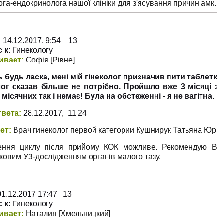
ога-ендокринолога нашої клініки для з'ясування причин амк.
4.12.2017, 9:54 13
 к:
Гинекологу
ивает:
Софія
[Рівне
]
ь будь ласка, мені мій гінеколог призначив пити таблетки
лог сказав більше не потрібно. Пройшло вже 3 місяці 
 місячних так і немає! Була на обстеженні - я не вагітна
твета:
28.12.2017, 11:24
ет:
Врач гинеколог первой категории Кушнирук Татьяна Ю
ння циклу після прийому КОК можливе. Рекомендую Вам
ковим УЗ-дослідженням органів малого тазу.
1.12.2017 17:47 13
 к:
Гинекологу
ивает:
Наталия
[Хмельницкий
]