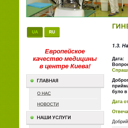
ГИН
1.3. 
Европейское
качество медицины
Дата:
1
Вопрос
в центре Киева!
Спраш
ГЛАВНАЯ
Доброг
прийма
було в
О НАС
Дата о
НОВОСТИ
Отвеча
НАШИ УСЛУГИ
Добрий 