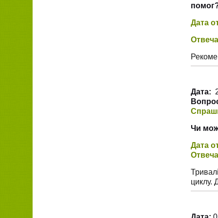
помог?
Дата о
Отвеча
Рекоме
Дата:
2
Вопрос
Спраш
Чи мож
Дата о
Отвеча
Тривалі
циклу. 
Дата:
0