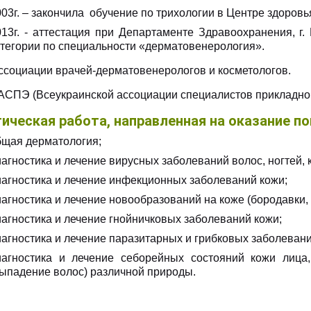
03г. – закончила обучение по трихологии в Центре здоровь
013г. - аттестация при Департаменте Здравоохранения, г
атегории по специальности «дерматовенерология».
ссоциации врачей-дерматовенерологов и косметологов.
АСПЭ (Всеукраинской ассоциации специалистов прикладной
ическая работа, направленная на оказание п
бщая дерматология;
агностика и лечение вирусных заболеваний волос, ногтей, 
иагностика и лечение инфекционных заболеваний кожи;
иагностика и лечение новообразований на коже (бородавки,
иагностика и лечение гнойничковых заболеваний кожи;
иагностика и лечение паразитарных и грибковых заболевани
иагностика и лечение себорейных состояний кожи лица,
выпадение волос) различной природы.