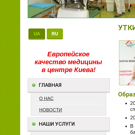
УТК
Европейское
качество медицины
в центре Киева!
ГЛАВНАЯ
Образ
О НАС
2
с
НОВОСТИ
2
НАШИ УСЛУГИ
В
б