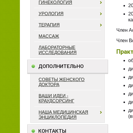
ГИНЕКОЛОГИЯ
20
УРОЛОГИЯ
2
к
ТЕРАПИЯ
Член А
МАССАЖ
Член В
ЛАБОРАТОРНЫЕ
Практ
ИССЛЕДОВАНИЯ
о
ДОПОЛНИТЕЛЬНО
ди
д
СОВЕТЫ ЖЕНСКОГО
ДОКТОРА
д
д
ВАШИ ИДЕИ -
КРАУДСОРСИНГ
д
д
НАША МЕДИЦИНСКАЯ
(
ЭНЦИКЛОПЕДИЯ
КОНТАКТЫ