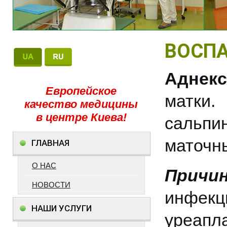
ВОСПА
Аднек
Европейское
матк
качество медицины
в центре Киева!
сальп
маточны
ГЛАВНАЯ
О НАС
Причи
НОВОСТИ
инфекц
НАШИ УСЛУГИ
уреапла