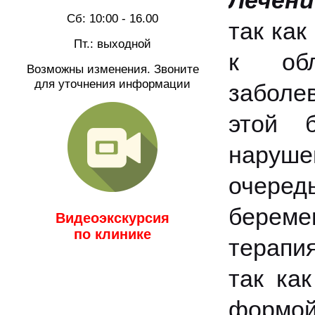
Лечени
Сб: 10:00 - 16.00
так ка
Пт.: выходной
к обл
Возможны изменения. Звоните
для уточнения информации
заболе
этой б
наруше
очере
береме
Видеоэкскурсия
по клинике
терапи
так ка
формо