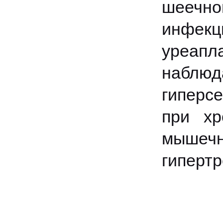
шеечно
инфекц
уреапла
наблю
гиперсе
при хр
мышеч
гиперт