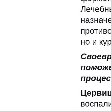
Лечебн
назн
против
но и ку
Своев
помож
процес
Церви
воспал