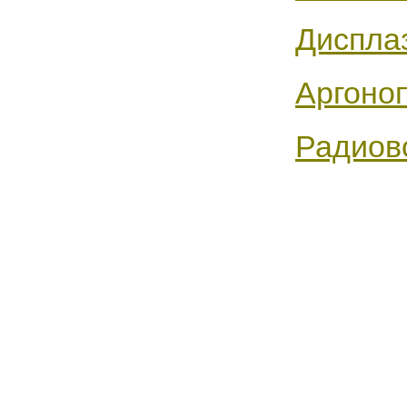
Диспла
Аргоноп
Радиово