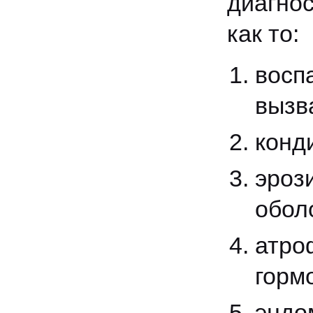
диагно
как то:
восп
вызв
конд
эроз
обол
атро
горм
эндо