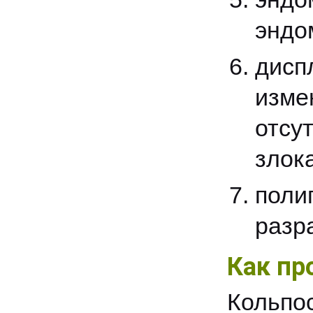
эндо
дис
изм
отсу
злок
пол
разр
Как пр
Кольпо