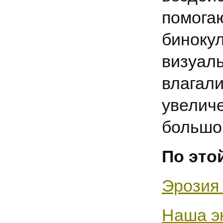
помогаю
биноку
визуал
влагал
увелич
большо
По это
Эрозия
Наша э